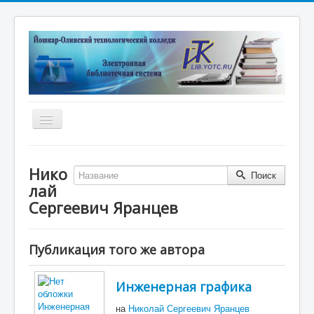
Включить/
выключить
навигацию
Главная
Нико
Поиск
Электронная библиотека
лай
Дистанционные курсы
Сергеевич Яранцев
Книжные выставки
Публикация того же автора
Единое окно
Новые поступления
Инженерная графика
Научные публикации преподавателей
на
Николай Сергеевич Яранцев