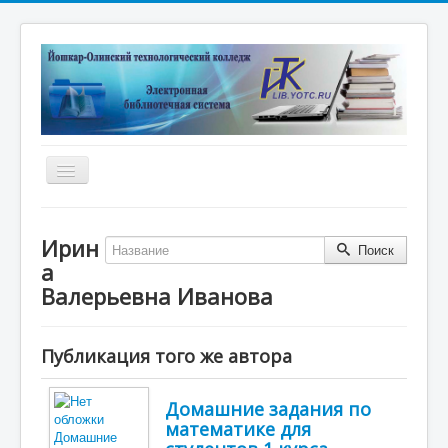
Включить/
выключить
навигацию
Главная
Ирин
Поиск
Электронная библиотека
а
Дистанционные курсы
Валерьевна Иванова
Книжные выставки
Публикация того же автора
Единое окно
Новые поступления
Домашние задания по
Научные публикации преподавателей
математике для