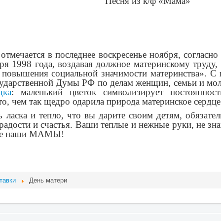
Песня из к/ф «Мама»
отмечается в последнее воскресенье ноября, согласно
я 1998 года, воздавая должное материнскому труду,
х повышения социальной значимости материнства».
С 
сударственной Думы РФ по делам женщин, семьи и мо
дка
: маленький цветок символизирует постоянност
о, чем так щедро одарила природа материнское сердце
 ласка и тепло, что вы дарите своим детям, обязател
радости и счастья. Ваши теплые и нежные руки, не зн
гие наши МАМЫ!
тавки
День матери