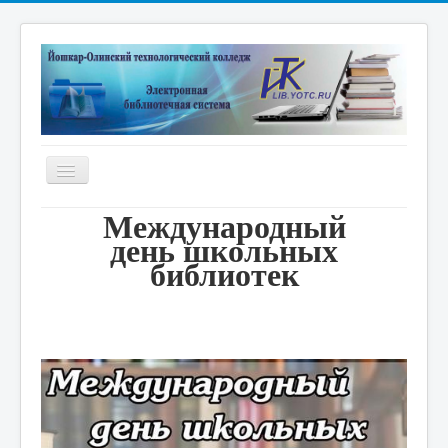
Включить/
выключить
навигацию
Международный
Главная
день
школьных
Электронная библиотека
библиотек
Дистанционные курсы
Книжные выставки
Единое окно
Новые поступления
Научные публикации преподавателей