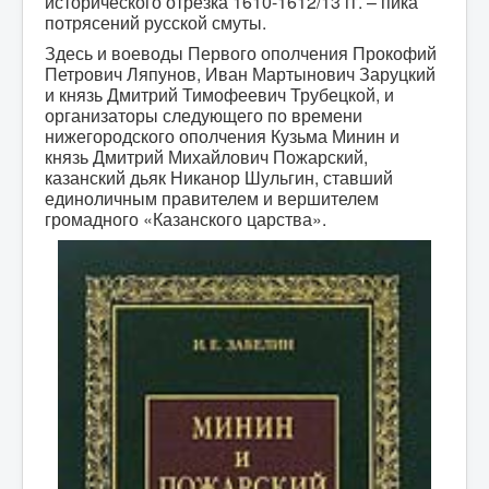
исторического отрезка 1610-1612/13 гг. – пика
потрясений русской смуты.
Здесь и воеводы Первого ополчения Прокофий
Петрович Ляпунов, Иван Мартынович Заруцкий
и князь Дмитрий Тимофеевич Трубецкой, и
организаторы следующего по времени
нижегородского ополчения Кузьма Минин и
князь Дмитрий Михайлович Пожарский,
казанский дьяк Никанор Шульгин, ставший
единоличным правителем и вершителем
громадного «Казанского царства».