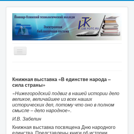
Включить/
выключить
навигацию
Главная
Электронная библиотека
Книжная выставка «В единстве народа –
сила страны»
Дистанционные курсы
«Нижегородский подвиг в нашей истории дело
Книжные выставки
великое, величайшее из всех наших
исторических дел, потому что оно в полном
Единое окно
смысле – дело народное».
Новые поступления
И.В. Забелин
Книжная выставка посвящена Дню народного
Научные публикации преподавателей
единства. Представлены книги об истории