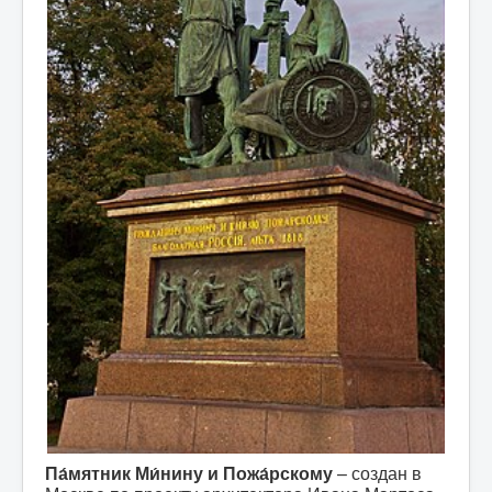
Па́мятник Ми́нину и Пожа́рскому
– создан в