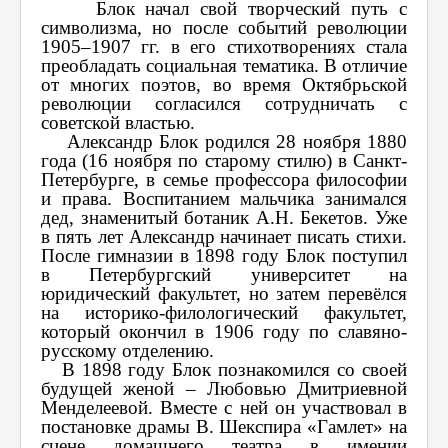
Блок начал свой творческий путь с
символизма, но после событий революции
1905–1907 гг. в его стихотворениях стала
преобладать социальная тематика. В отличие
от многих поэтов, во время Октябрьской
революции согласился сотрудничать с
советской властью.
Александр Блок родился 28 ноября 1880
года (16 ноября по старому стилю) в Санкт-
Петербурге, в семье профессора философии
и права. Воспитанием мальчика занимался
дед, знаменитый ботаник А.Н. Бекетов. Уже
в пять лет Александр начинает писать стихи.
После гимназии в 1898 году Блок поступил
в Петербургский университет на
юридический факультет, но затем перевёлся
на историко-филологический факультет,
который окончил в 1906 году по славяно-
русскому отделению.
В 1898 году Блок познакомился со своей
будущей женой – Любовью Дмитриевной
Менделеевой. Вместе с ней он участвовал в
постановке драмы В. Шекспира «Гамлет» на
сцене домашнего театра в имении