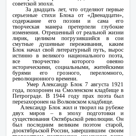
советской эпохи.
За двадцать лет, что отделяют первые
серьезные стихи Блока от «Двенадцати»,
содержание его поэзии и сама его
творческая манера претерпели глубокие
изменения. Отрешенный от реальной жизни
лирик, целиком погрузившийся в сои
смутные душевные переживания, каким
Блок начал свой литературный путь, вырос
истинно в великого национального поэта,
все творчество которого овеяно
историческими, социальными, житейскими
бурями его грозного, переломного,
революционного времени.
Умер Александр Блок 7 августа 1921
года, похоронен на Смоленском кладбище в
Петрограде. В 1944 году прах поэта был
перезахоронен на Волковском кладбище.
Александр Блок жил и творил на рубеже
двух миров – в эпоху подготовки и
существования Октябрьской революции. Он
был последним великим поэтом старой,
дооктябрьской России, завершившим своим