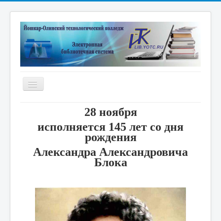
Включить/
выключить
навигацию
Главная
28 ноября
Электронная библиотека
исполняется 145 лет со дня
рождения
Дистанционные курсы
Александра Александровича
Книжные выставки
Блока
Единое окно
Новые поступления
Научные публикации преподавателей