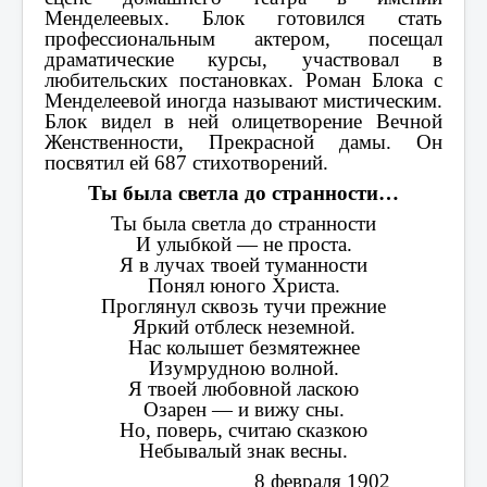
Менделеевых. Блок готовился стать
профессиональным актером, посещал
драматические курсы, участвовал в
любительских постановках.
Роман Блока с
Менделеевой иногда называют мистическим.
Блок видел в ней олицетворение Вечной
Женственности, Прекрасной дамы. Он
посвятил ей 687 стихотворений.
Ты была светла до странности…
Ты была светла до странности
И улыбкой — не проста.
Я в лучах твоей туманности
Понял юного Христа.
Проглянул сквозь тучи прежние
Яркий отблеск неземной.
Нас колышет безмятежнее
Изумрудною волной.
Я твоей любовной ласкою
Озарен — и вижу сны.
Но, поверь, считаю сказкою
Небывалый знак весны.
8 февраля 1902