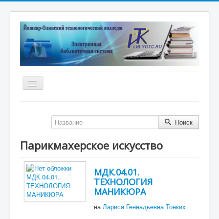
Включить/
выключить
навигацию
Главная
Поиск
Электронная библиотека
Дистанционные курсы
Парикмахерское искусство
Книжные выставки
МДК.04.01.
Единое окно
ТЕХНОЛОГИЯ
Новые поступления
МАНИКЮРА
на
Лариса Геннадьевна Тонких
Научные публикации преподавателей